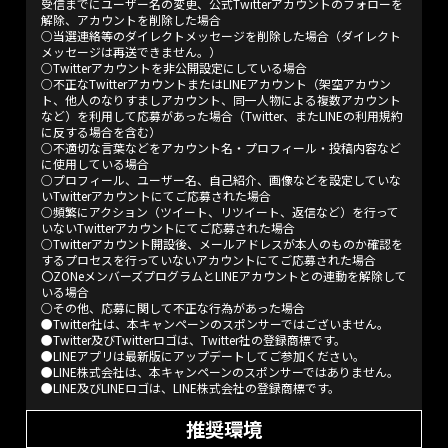
受信までにユーザー名の変更、公式Twitterアカウントのフォローを
解除、アカウントを削除した場合
○当選連絡等のダイレクトメッセージを削除した場合（ダイレクト
メッセージは再送できません。）
○Twitterアカウントを非公開設定にしている場合
○不正なTwitterアカウントまたはLINEアカウント（架空アカウン
ト、他人のなりすましアカウント、同一人物による複数アカウント
など）を利用して応募があった場合（Twitter、またLINEの利用規約
に反する場合を含む）
○不適切な言葉などをアカウント名・プロフィール・投稿内容など
に使用している場合
○プロフィール、ユーザー名、自己紹介、画像などを設定していな
いTwitterアカウントにてご応募された場合
○頻繁にアクション（ツイート、リツイート、返信など）を行って
いないTwitterアカウントにてご応募された場合
○Twitterアカウント開設後、メールアドレスが本人のものか確認を
するプロセスを行っていないアカウントにてご応募された場合
〇ZONeメンバーズプログラムとLINEアカウントとの連動を解除して
いる場合
○その他、応募に関して不正な行為があった場合
●Twitter社は、本キャンペーンのスポンサーではございません。
●Twitter及びTwitterロゴは、Twitter社の登録商標です。
●LINEアプリは最新版にアップデートしてご参加ください。
●LINE株式会社は、本キャンペーンのスポンサーではありません。
●LINE及びLINEロゴは、LINE株式会社の登録商標です。
推奨環境