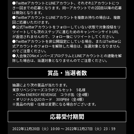
●TwitterアカウントとLINEアカウント、それぞれ1アカウントにつ
き一回までの応募となります。同一アカウントでの2回目以降の応募
は無効となります。
●TwitterアカウントとLINEアカウントを複数お持ちの場合は、複数
回ご応募いただけます。
●公式Twitterアカウントをフォローしていない状態で対象投稿をリ
ツイートしても次のステップに進むためのキャンペーンサイトURL
が返信されませんので、フォロー後にリツイートしてください。
●Twitterアカウントを非公開設定にしている場合、またはTwitter公
式アカウントのフォローを解除した場合は、当選対象となりません
のでご注意ください。
●入会後ZONeメンバーズプログラムとLINEアカウントとの連動を解
除した場合は、当選対象となりませんのでご注意ください。
賞品・当選者数
抽選により次の賞品が当たります。
東京リベンジャーズコラボフルセット 5名様
・ZONe ENERGY REVENGE コラボ缶（全4種）
・オリジナルQUOカード 300円分（全4種）
※賞品の内容・仕様は変更になる場合がございます。
応募受付期間
2022年12月20日（火）10:00 ～ 2022年12月27日（火）23：59