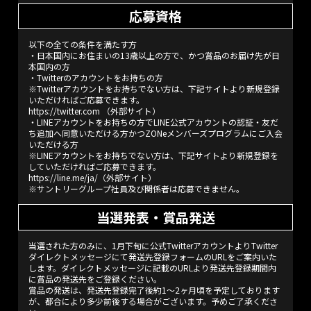
応募資格
以下の全ての条件を満たす方
・日本国内にお住まいの13歳以上の方で、かつ賞品のお届け先が日
本国内の方
・Twitterのアカウントをお持ちの方
※Twitterアカウントをお持ちでない方は、下記サイトより新規登録
いただければご応募できます。
https://twitter.com
（外部サイト）
・LINEアカウントをお持ちの方でLINE公式アカウントの認証・友だ
ち追加へ同意いただける方かつZONeメンバーズプログラムにご入会
いただける方
※LINEアカウントをお持ちでない方は、下記サイトより新規登録を
していただければご応募できます。
https://line.me/ja/
（外部サイト）
※サントリーグループ社員及び関係者は応募できません。
当選発表・賞品発送
当選された方のみに、1月下旬に公式TwitterアカウントよりTwitter
ダイレクトメッセージにて発送先登録フォームのURLをご案内いた
します。ダイレクトメッセージに記載のURLより発送先登録期間内
に賞品の発送先をご登録ください。
賞品の発送は、発送先登録完了後約1～2ヶ月頃を予定しております
が、都合により多少前後する場合がございます。予めご了承くださ