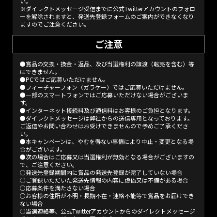
い。
※ダイレクトメッセージ受信までに公式Twitterアカウントのフォロ
ーを解除されますと、発送先登録フォームのご案内ができなくなり
ますのでご注意ください。
ご注意
●賞品の交換・換金・返品、及び当選権利の譲渡（転売を含む）等
はできません。
●PCではご応募いただけません。
●フィーチャーフォン（ガラケー）ではご応募いただけません。
●一部のスマートフォンではご応募いただけない場合がございま
す。
●インターネット接続料及び通信料はお客様のご負担となります。
●ダイレクトメッセージは弊社からの送信専用となっております。
ご返信やお問い合わせはお受けできませんので予めご了承くださ
い。
●本キャンペーンは、やむを得ない事情により中止・変更となる場
合がございます。
●次の場合はご応募又は当選権利が無効となる場合がございますの
で、ご注意ください。
○発送先登録期間内に賞品の発送先登録が完了していない場合
○ご登録いただいた発送先情報の内容に虚偽又は不備がある場合
○応募条件を満たさない場合
○お客様の住所が不明・長期不在・連絡不能等で賞品をお届けでき
ない場合
○当選連絡等、公式Twitterアカウントからのダイレクトメッセージ