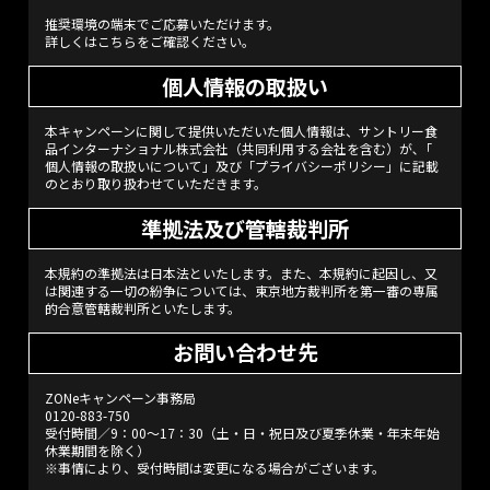
推奨環境の端末でご応募いただけます。
詳しくはこちら
をご確認ください。
個人情報の取扱い
本キャンペーンに関して提供いただいた個人情報は、サントリー食
品インターナショナル株式会社（共同利用する会社を含む）が､「
個人情報の取扱いについて
」及び「
プライバシーポリシー
」に記載
のとおり取り扱わせていただきます。
準拠法及び管轄裁判所
本規約の準拠法は日本法といたします。また、本規約に起因し、又
は関連する一切の紛争については、東京地方裁判所を第一審の専属
的合意管轄裁判所といたします。
お問い合わせ先
ZONeキャンペーン事務局
0120-883-750
受付時間／9：00～17：30（土・日・祝日及び夏季休業・年末年始
休業期間を除く）
※事情により、受付時間は変更になる場合がございます。